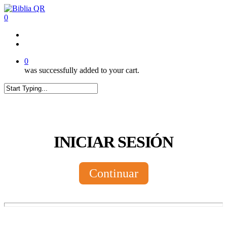
Skip
to
0
main
content
twitter
facebook
youtube
instagram
tiktok
0
was successfully added to your cart.
Close
Search
INICIAR SESIÓN
Continuar