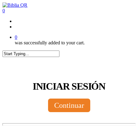
Skip
to
0
main
content
twitter
facebook
youtube
instagram
tiktok
0
was successfully added to your cart.
Close
Search
INICIAR SESIÓN
Continuar