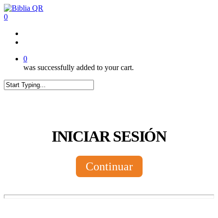
Skip
to
0
main
content
twitter
facebook
youtube
instagram
tiktok
0
was successfully added to your cart.
Close
Search
INICIAR SESIÓN
Continuar