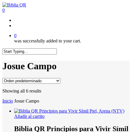
Skip
to
0
main
content
twitter
facebook
youtube
instagram
tiktok
0
was successfully added to your cart.
Close
Search
Josue Campo
Showing all 6 results
Inicio
Josue Campo
Añadir al carrito
Biblia QR Principios para Vivir Símil