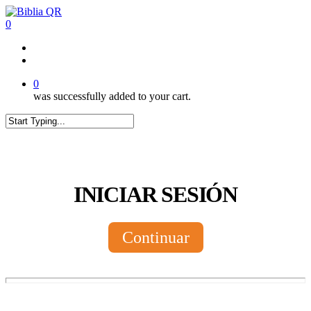
Skip
to
0
main
content
twitter
facebook
youtube
instagram
tiktok
0
was successfully added to your cart.
Close
Search
INICIAR SESIÓN
Continuar