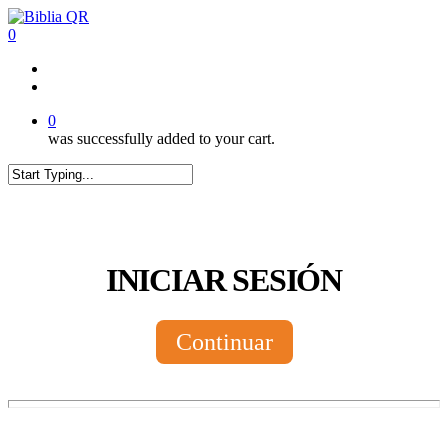
Skip
to
0
main
content
twitter
facebook
youtube
instagram
tiktok
0
was successfully added to your cart.
Close
Search
INICIAR SESIÓN
Continuar