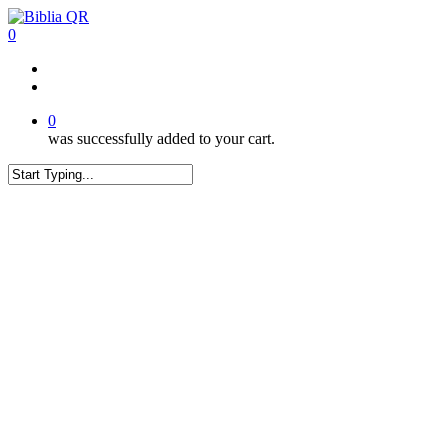
Skip
to
0
main
content
twitter
facebook
youtube
instagram
tiktok
0
was successfully added to your cart.
Close
Search