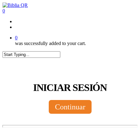
Skip
to
0
main
content
twitter
facebook
youtube
instagram
tiktok
0
was successfully added to your cart.
Close
Search
INICIAR SESIÓN
Continuar