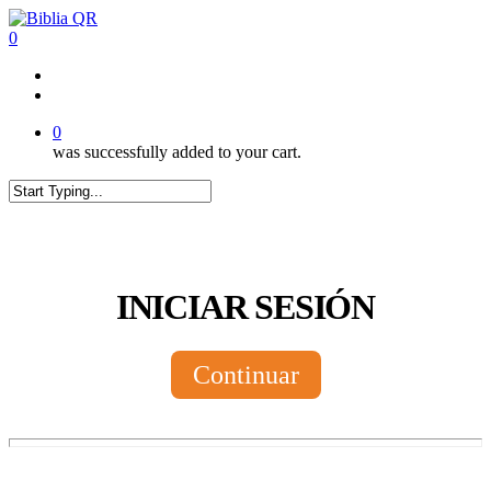
Skip
to
0
main
content
twitter
facebook
youtube
instagram
tiktok
0
was successfully added to your cart.
Close
Search
INICIAR SESIÓN
Continuar