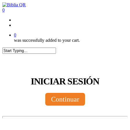
Skip
to
0
main
content
twitter
facebook
youtube
instagram
tiktok
0
was successfully added to your cart.
Close
Search
INICIAR SESIÓN
Continuar