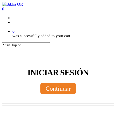
Skip
to
0
main
content
twitter
facebook
youtube
instagram
tiktok
0
was successfully added to your cart.
Close
Search
INICIAR SESIÓN
Continuar