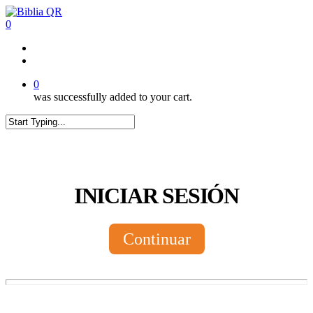
Skip
to
0
main
content
twitter
facebook
youtube
instagram
tiktok
0
was successfully added to your cart.
Close
Search
INICIAR SESIÓN
Continuar