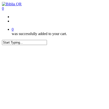
Skip
to
0
main
content
twitter
facebook
youtube
instagram
tiktok
0
was successfully added to your cart.
Close
Search