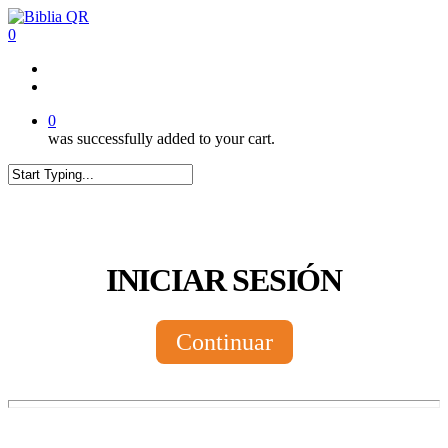
Skip
to
0
main
content
twitter
facebook
youtube
instagram
tiktok
0
was successfully added to your cart.
Close
Search
INICIAR SESIÓN
Continuar