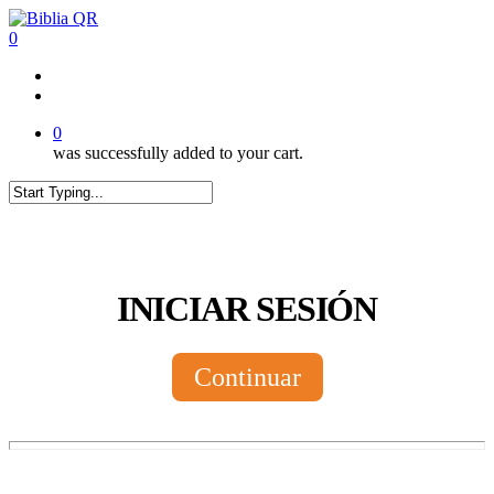
Skip
to
0
main
content
twitter
facebook
youtube
instagram
tiktok
0
was successfully added to your cart.
Close
Search
INICIAR SESIÓN
Continuar