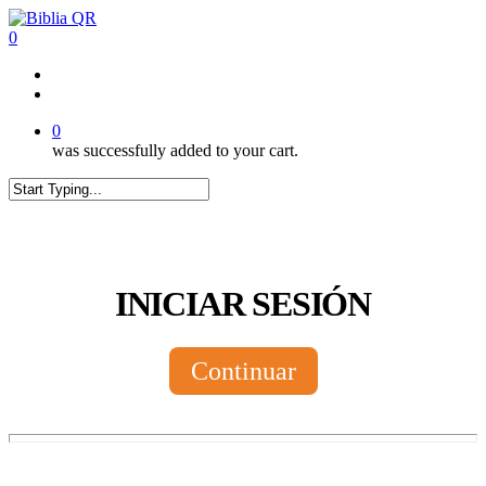
Skip
to
0
main
content
twitter
facebook
youtube
instagram
tiktok
0
was successfully added to your cart.
Close
Search
INICIAR SESIÓN
Continuar