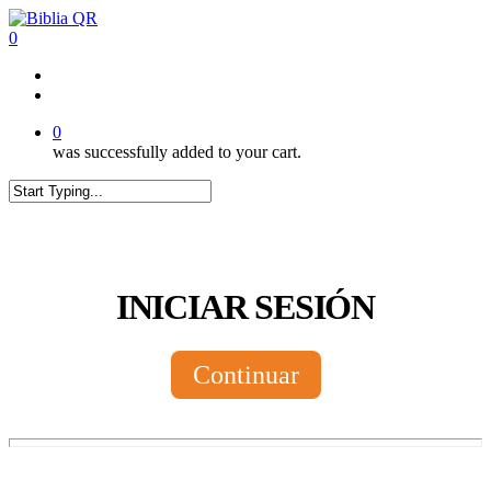
Skip
to
0
main
content
twitter
facebook
youtube
instagram
tiktok
0
was successfully added to your cart.
Close
Search
INICIAR SESIÓN
Continuar