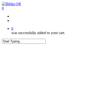
Skip
to
0
main
content
twitter
facebook
youtube
instagram
tiktok
0
was successfully added to your cart.
Close
Search