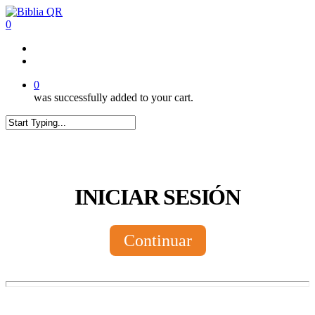
Skip
to
0
main
content
twitter
facebook
youtube
instagram
tiktok
0
was successfully added to your cart.
Close
Search
INICIAR SESIÓN
Continuar