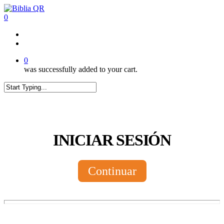
Skip
to
0
main
content
twitter
facebook
youtube
instagram
tiktok
0
was successfully added to your cart.
Close
Search
INICIAR SESIÓN
Continuar