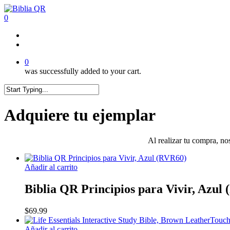
Skip
to
0
main
content
twitter
facebook
youtube
instagram
tiktok
0
was successfully added to your cart.
Close
Search
Adquiere tu ejemplar
Al realizar tu compra, no
Añadir al carrito
Biblia QR Principios para Vivir, Azul
$
69.99
Añadir al carrito