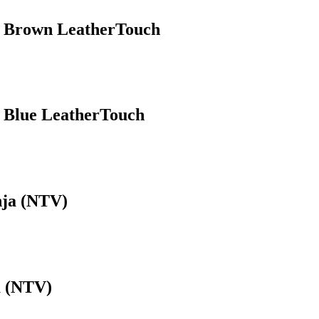
le, Brown LeatherTouch
e, Blue LeatherTouch
nja (NTV)
a (NTV)