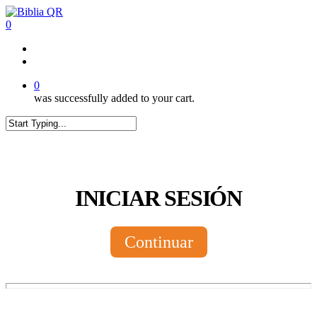
Skip
to
0
main
content
twitter
facebook
youtube
instagram
tiktok
0
was successfully added to your cart.
Close
Search
INICIAR SESIÓN
Continuar