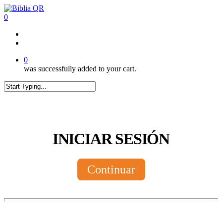
Skip
to
0
main
content
twitter
facebook
youtube
instagram
tiktok
0
was successfully added to your cart.
Close
Search
INICIAR SESIÓN
Continuar