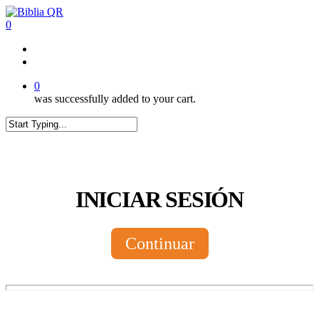
Skip
to
0
main
content
twitter
facebook
youtube
instagram
tiktok
0
was successfully added to your cart.
Close
Search
INICIAR SESIÓN
Continuar