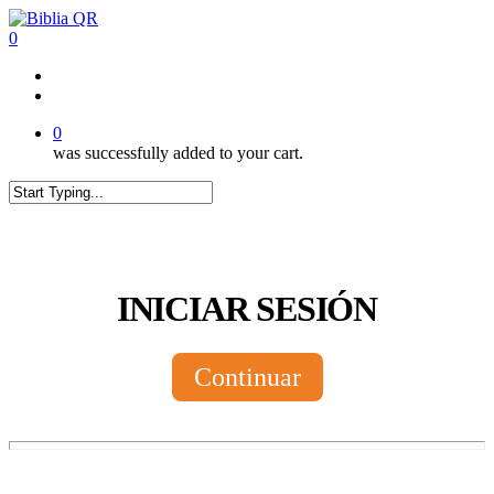
Skip
to
0
main
content
twitter
facebook
youtube
instagram
tiktok
0
was successfully added to your cart.
Close
Search
INICIAR SESIÓN
Continuar