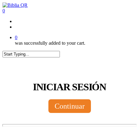
Skip
to
0
main
content
twitter
facebook
youtube
instagram
tiktok
0
was successfully added to your cart.
Close
Search
INICIAR SESIÓN
Continuar