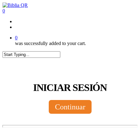
Skip
to
0
main
content
twitter
facebook
youtube
instagram
tiktok
0
was successfully added to your cart.
Close
Search
INICIAR SESIÓN
Continuar