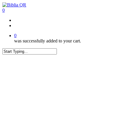
Skip
to
0
main
content
twitter
facebook
youtube
instagram
tiktok
0
was successfully added to your cart.
Close
Search