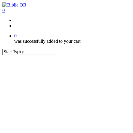
Skip
to
0
main
content
twitter
facebook
youtube
instagram
tiktok
0
was successfully added to your cart.
Close
Search