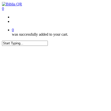
Skip
to
0
main
content
twitter
facebook
youtube
instagram
tiktok
0
was successfully added to your cart.
Close
Search